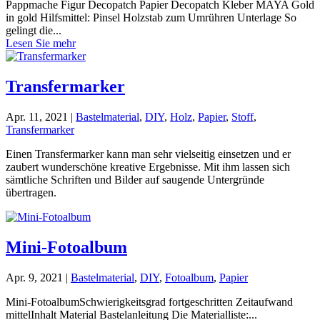
Pappmache Figur Decopatch Papier Decopatch Kleber MAYA Gold
in gold Hilfsmittel: Pinsel Holzstab zum Umrühren Unterlage So
gelingt die...
Lesen Sie mehr
Transfermarker
Apr. 11, 2021
|
Bastelmaterial
,
DIY
,
Holz
,
Papier
,
Stoff
,
Transfermarker
Einen Transfermarker kann man sehr vielseitig einsetzen und er
zaubert wunderschöne kreative Ergebnisse. Mit ihm lassen sich
sämtliche Schriften und Bilder auf saugende Untergründe
übertragen.
Mini-Fotoalbum
Apr. 9, 2021
|
Bastelmaterial
,
DIY
,
Fotoalbum
,
Papier
Mini-FotoalbumSchwierigkeitsgrad fortgeschritten Zeitaufwand
mittelInhalt Material Bastelanleitung Die Materialliste:...